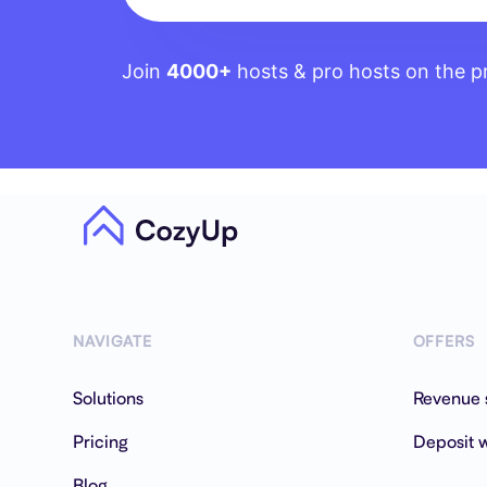
Join
4000+
hosts & pro hosts on the p
NAVIGATE
OFFERS
Solutions
Revenue 
Pricing
Deposit w
Blog