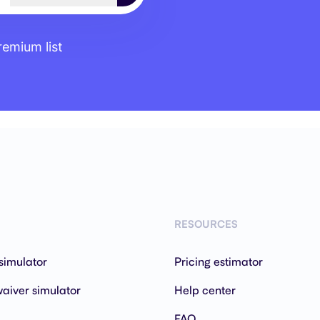
remium list
RESOURCES
simulator
Pricing estimator
aiver simulator
Help center
FAQ