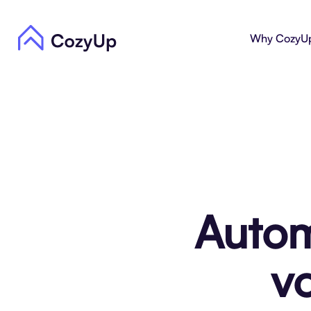
Why CozyU
Autom
v