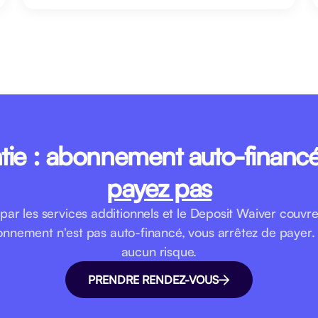
tie : abonnement auto-financ
payez pas
par les services additionnels et le Deposit Waiver couv
onnement n'est pas auto-financé, vous arrêtez de paye
aucun risque.
PRENDRE RENDEZ-VOUS